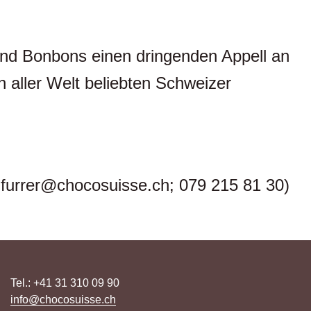
 und Bonbons einen dringenden Appell an
n aller Welt beliebten Schweizer
furrer@chocosuisse.ch; 079 215 81 30)
Tel.: +41 31 310 09 90
info@chocosuisse.ch