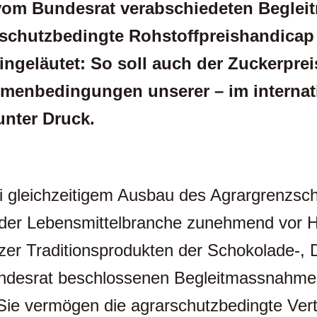
vom Bundesrat verabschiedeten Begleit
rschutzbedingte Rohstoffpreishandicap
ngeläutet: So soll auch der Zuckerprei
Rahmenbedingungen unserer
–
im interna
nter Druck.
i gleichzeitigem Ausbau des Agrargrenzschu
der Lebensmittelbranche zunehmend vor He
zer Traditionsprodukten der Schokolade-,
undesrat beschlossenen Begleitmassnahme
. Sie vermögen die agrarschutzbedingte Ve