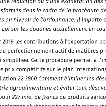
 d’une réduction ou d’une exonération des 
nsformés dans le cadre de la procédure d
es au niveau de l’ordonnance. Il importe
a Loi sur les douanes actuellement en cou
 2019 les contributions à l’exportation p
n du perfectionnement actif de matières pre
 simplifiée. Cette procédure permet à l’in
 prix compétitifs sur le plan internationa
llation
22.3860
Comment éliminer les désav
rie agroalimentaire et éviter tout désava
 pour
227 mio. de francs
de produits agric