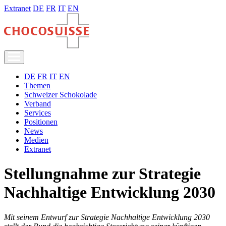
Extranet
DE
FR
IT
EN
DE
FR
IT
EN
Themen
Schweizer Schokolade
Verband
Services
Positionen
News
Medien
Extranet
Stellungnahme zur Strategie
Nachhaltige Entwicklung 2030
Mit seinem Entwurf zur Strategie Nachhaltige Entwicklung 2030