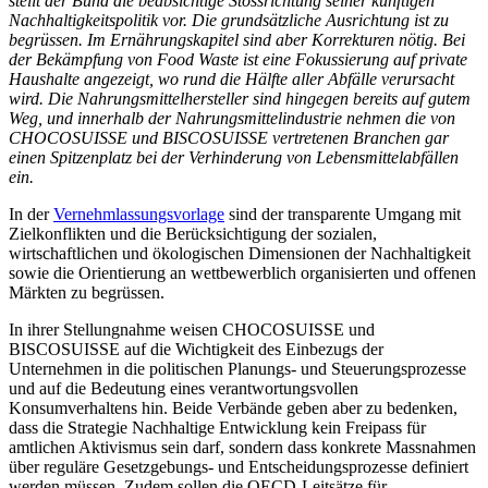
stellt der Bund die beabsichtige Stossrichtung seiner künftigen
Nachhaltigkeitspolitik vor. Die grundsätzliche Ausrichtung ist zu
begrüssen. Im Ernährungskapitel sind aber Korrekturen nötig. Bei
der Bekämpfung von Food Waste ist eine Fokussierung auf private
Haushalte angezeigt, wo rund die Hälfte aller Abfälle verursacht
wird. Die Nahrungsmittelhersteller sind hingegen bereits auf gutem
Weg, und innerhalb der Nahrungsmittelindustrie nehmen die von
CHOCOSUISSE und BISCOSUISSE vertretenen Branchen gar
einen Spitzenplatz bei der Verhinderung von Lebensmittelabfällen
ein.
In der
Vernehmlassungsvorlage
sind der transparente Umgang mit
Zielkonflikten und die Berücksichtigung der sozialen,
wirtschaftlichen und ökologischen Dimensionen der Nachhaltigkeit
sowie die Orientierung an wettbewerblich organisierten und offenen
Märkten zu begrüssen.
In ihrer Stellungnahme weisen CHOCOSUISSE und
BISCOSUISSE auf die Wichtigkeit des Einbezugs der
Unternehmen in die politischen Planungs- und Steuerungsprozesse
und auf die Bedeutung eines verantwortungsvollen
Konsumverhaltens hin. Beide Verbände geben aber zu bedenken,
dass die Strategie Nachhaltige Entwicklung kein Freipass für
amtlichen Aktivismus sein darf, sondern dass konkrete Massnahmen
über reguläre Gesetzgebungs- und Entscheidungsprozesse definiert
werden müssen. Zudem sollen die OECD-Leitsätze für