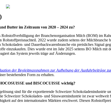
)
und Butter im Zeitraum von 2020 – 2024 zu?
s Rohstoffverbilligung der Branchenorganisation Milch (BOM) im Rahm
 Rohstoffpreisnachteil. 2022 wurde zudem seitens der Milchbranche be
n Schokoladen- und Dauerbackwarenbranche ein preisliches Signal geg
fe einzukaufen. Dies wurde erst im Jahr 2025 seitens BO Milch mit de
eagiert das System jeweils träge auf Änderungen.
uation der Begleitmassnahmen zur Aufhebung der Ausfuhrbeiträge zu
einer bestehenden Form zu erhalten.
von CHOCOSUISSE und BISCOCUISSE wichtig?
elösung sind für die exportierende Schweizer Schokoladenindustrie und
ie Schweizer Schokoladen- und Süsswarenindustrie ist zwar weltweit f
higkeit auf den internationalen Märkten erschwert. Diesen Rohstoffpre