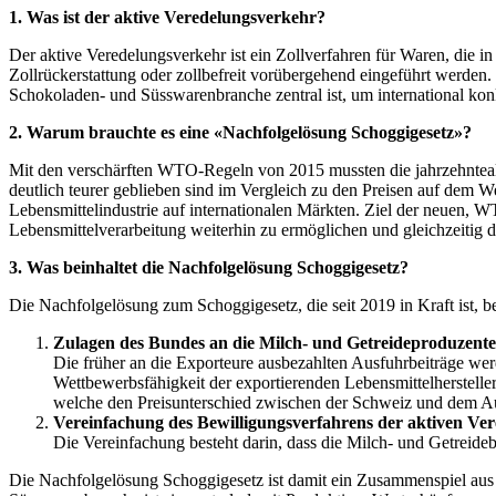
1. Was ist der aktive Veredelungsverkehr?
Der aktive Veredelungsverkehr ist ein Zollverfahren für Waren, die 
Zollrückerstattung oder zollbefreit vorübergehend eingeführt werden.
Schokoladen- und Süsswarenbranche zentral ist, um international kon
2. Warum brauchte es eine «Nachfolgelösung Schoggigesetz»?
Mit den verschärften WTO-Regeln von 2015 mussten die jahrzehnteal
deutlich teurer geblieben sind im Vergleich zu den Preisen auf dem W
Lebensmittelindustrie auf internationalen Märkten. Ziel der neuen,
Lebensmittelverarbeitung weiterhin zu ermöglichen und gleichzeitig di
3. Was beinhaltet die Nachfolgelösung Schoggigesetz?
Die Nachfolgelösung zum Schoggigesetz, die seit 2019 in Kraft ist, b
Zulagen des Bundes an die Milch- und Getreideproduzent
Die früher an die Exporteure ausbezahlten Ausfuhrbeiträge wer
Wettbewerbsfähigkeit der exportierenden Lebensmittelherstelle
welche den Preisunterschied zwischen der Schweiz und dem Au
Vereinfachung des Bewilligungsverfahrens der aktiven Ver
Die Vereinfachung besteht darin, dass die Milch- und Getreideb
Die Nachfolgelösung Schoggigesetz ist damit ein Zusammenspiel aus fi