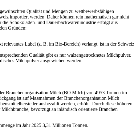
r gewünschten Qualität und Mengen zu wettbewerbsfähigen
weiz importiert werden. Daher können rein mathematisch gar nicht
für die Schokoladen- und Dauerbackwarenindustrie erfolgt aus
enden Gründen:
relevantes Label (z. B. im Bio-Bereich) verlangt, ist in der Schweiz
ntsprechenden Qualität gibt es nur walzengetrocknetes Milchpulver,
ndisches Milchpulver ausgewichen werden.
ss der Branchenorganisation Milch (BO Milch) von 4953 Tonnen im
Rückgang ist auf Massnahmen der Branchenorganisation Milch
ensmittelhersteller ausbezahlt werden, erhöht. Durch diese höheren
 Milchbranche, bevorzugt an inländisch orientierte Branchen
chmenge im Jahr 2025 3,31 Millionen Tonnen.