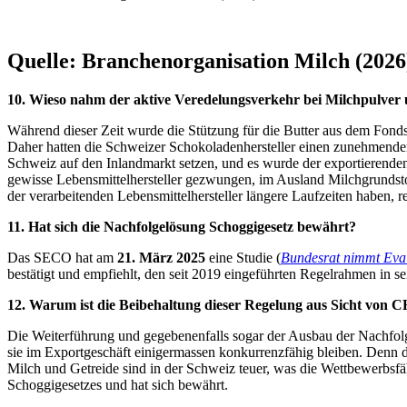
Quelle: Branchenorganisation Milch (2026
10. Wieso nahm der aktive Veredelungsverkehr bei Milchpulver 
Während dieser Zeit wurde die Stützung für die Butter aus dem Fond
Daher hatten die Schweizer Schokoladenhersteller einen zunehmenden
Schweiz auf den Inlandmarkt setzen, und es wurde der exportierende
gewisse Lebensmittelhersteller gezwungen, im Ausland Milchgrundstof
der verarbeitenden Lebensmittelhersteller längere Laufzeiten haben, r
11. Hat sich die Nachfolgelösung Schoggigesetz bewährt?
Das SECO hat am
21. März 2025
eine Studie (
Bundesrat nimmt Eval
bestätigt und empfiehlt, den seit 2019 eingeführten Regelrahmen in s
12. Warum ist die Beibehaltung dieser Regelung aus Sicht 
Die Weiterführung und gegebenenfalls sogar der Ausbau der Nachfolg
sie im Exportgeschäft einigermassen konkurrenzfähig bleiben. Denn d
Milch und Getreide sind in der Schweiz teuer, was die Wettbewerbsfä
Schoggigesetzes und hat sich bewährt.