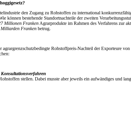
choggigesetz?
lindustrie den Zugang zu Rohstoffen zu international konkurrenzfähige
«Wie können bestehende Standortnachteile der zweiten Verarbeitungsstufe
7 Millionen Franken
Agrarprodukte im Rahmen des Verfahrens zur akti
 Milliarden Franken
betrug.
 agrargrenzschutzbedingte Rohstoffpreis-Nachteil der Exporteure von v
chen:
m
Konsultationsverfahren
hstoffen stellen. Dabei musste aber jeweils ein aufwändiges und lan