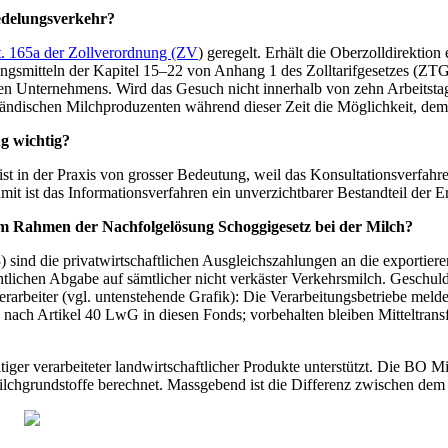
redelungsverkehr?
t. 165a der Zollverordnung (ZV
) geregelt. Erhält die Oberzolldirektio
smitteln der Kapitel 15–22 von Anhang 1 des Zolltarifgesetzes (ZTG)), 
n Unternehmens. Wird das Gesuch nicht innerhalb von zehn Arbeitstag
ländischen Milchproduzenten während dieser Zeit die Möglichkeit, de
ng wichtig?
st in der Praxis von grosser Bedeutung, weil das Konsultationsverfahr
amit ist das Informationsverfahren ein unverzichtbarer Bestandteil der
 im Rahmen der Nachfolgelösung Schoggigesetz bei der Milch?
 sind die privatwirtschaftlichen Ausgleichszahlungen an die exportiere
tlichen Abgabe auf sämtlicher nicht verkäster Verkehrsmilch. Geschul
erarbeiter (vgl. untenstehende Grafik): Die Verarbeitungsbetriebe me
ge nach Artikel 40 LwG in diesen Fonds; vorbehalten bleiben Mitteltra
er verarbeiteter landwirtschaftlicher Produkte unterstützt. Die BO Mi
lchgrundstoffe berechnet. Massgebend ist die Differenz zwischen dem