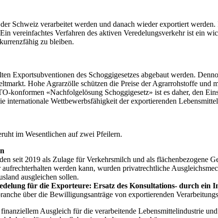
in der Schweiz verarbeitet werden und danach wieder exportiert werden
 Ein vereinfachtes Verfahren des aktiven Veredelungsverkehr ist ein wi
kurrenzfähig zu bleiben.
ten Exportsubventionen des Schoggigesetzes abgebaut werden. Dennoc
eltmarkt. Hohe Agrarzölle schützen die Preise der Agrarrohstoffe und 
 WTO-konformen «Nachfolgelösung Schoggigesetz» ist es daher, den Ein
e internationale Wettbewerbsfähigkeit der exportierenden Lebensmittelh
eruht im Wesentlichen auf zwei Pfeilern.
en
den seit 2019 als Zulage für Verkehrsmilch und als flächenbezogene Ge
r aufrechterhalten werden kann, wurden privatrechtliche Ausgleichsmec
sland ausgleichen sollen.
edelung für die Exporteure: Ersatz des Konsultations- durch ein 
ranche über die Bewilligungsanträge von exportierenden Verarbeitungsbet
nanziellem Ausgleich für die verarbeitende Lebensmittelindustrie und 