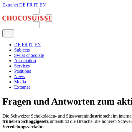
Extranet
DE
FR
IT
EN
DE
FR
IT
EN
Subjects
Swiss chocolate
Association
Services
Positions
News
Media
Extranet
Fragen und Antworten zum akti
Die Schweizer Schokoladen- und Süsswarenindustrie steht im internat
früheren Schoggigesetz
unterstützt die Branche, die höheren Schweiz
Veredelungsverkehr
.