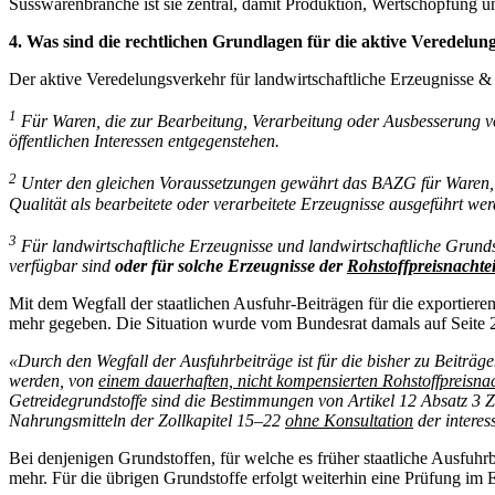
Süsswarenbranche ist sie zentral, damit Produktion, Wertschöpfung u
4. Was sind die rechtlichen Grundlagen für die aktive Veredelun
Der aktive Veredelungsverkehr für landwirtschaftliche Erzeugnisse & 
1
Für Waren, die zur Bearbeitung, Verarbeitung oder Ausbesserung v
öffentlichen Interessen entgegenstehen.
2
Unter den gleichen Voraussetzungen gewährt das BAZG für Waren, di
Qualität als bearbeitete oder verarbeitete Erzeugnisse ausgeführt wer
3
Für landwirtschaftliche Erzeugnisse und landwirtschaftliche Grund
verfügbar sind
oder für solche Erzeugnisse der
Rohstoffpreisnacht
Mit dem Wegfall der staatlichen Ausfuhr-Beiträgen für die exportieren
mehr gegeben. Die Situation wurde vom Bundesrat damals auf Seite 
«Durch den Wegfall der Ausfuhrbeiträge ist für die bisher zu Beiträ
werden, von
einem dauerhaften, nicht kompensierten Rohstoffpreisnac
Getreidegrundstoffe sind die Bestimmungen von Artikel 12 Absatz 3 ZG
Nahrungsmitteln der Zollkapitel 15–22
ohne Konsultation
der interes
Bei denjenigen Grundstoffen, für welche es früher staatliche Ausfuhrb
mehr. Für die übrigen Grundstoffe erfolgt weiterhin eine Prüfung im E