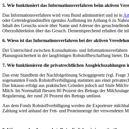
5. Wie funktioniert das Informationsverfahren beim aktiven Ve
Das Informationsverfahren wird vom Bund administriert und ist in
Ar
oder Getreidegrundstoffen (gemäss Auflistung im Anhang 6 zu Nahrung
Inhalt des Gesuchs sowie über Name und Adresse des gesuchstellende
Oberzolldirektion über das Gesuch. Dementsprechend erhalten die in
6. Wieso ist das Informationsverfahren bei der aktiven Veredelu
Der Unterschied zwischen Konsultations- und Informationsverfahren i
Planungssicherheit in der langfristigen Rohstoffbeschaffung bietet. D
7. Wie funktionieren die privatrechtlichen Ausgleichszahlungen
Das erste Standbein der Nachfolgelösung Schoggigesetz (vgl. Frage 3)
sogenannten Fonds Rohstoffverbilligung stammen aus einer privatrech
Das Inkasso erfolgt aus praktischen Gründen jedoch auf Stufe Milchv
Milch. Im Normalfall fliessen 80 Prozent des Betrags der Milchzula
Regulierung, der rund 20 Prozent des Betrags umfasst.
Aus dem Fonds Rohstoffverbilligung werden die Exporteure milchhaltig
Zahlung wird anhand der Fett- und Proteinmenge der verwendeten Mi