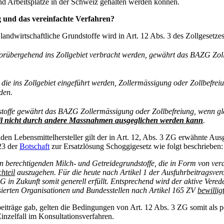
nd Arbeitsplätze in der Schweiz gehalten werden können.
g und das vereinfachte Verfahren?
landwirtschaftliche Grundstoffe wird in Art. 12 Abs. 3 des Zollgesetzes
orübergehend ins Zollgebiet verbracht werden, gewährt das BAZG Zoll
e ins Zollgebiet eingeführt werden, Zollermässigung oder Zollbefrei
den.
stoffe gewährt das BAZG Zollermässigung oder Zollbefreiung, wenn gl
eil nicht durch andere Massnahmen ausgeglichen werden kann
.
den Lebensmittelhersteller gilt der in Art. 12, Abs. 3 ZG erwähnte Ausg
23 der
Botschaft
zur Ersatzlösung Schoggigesetz wie folgt beschrieben:
gen berechtigenden Milch- und Getreidegrundstoffe, die in Form von ver
hteil
auszugehen. Für die heute nach Artikel 1 der Ausfuhrbeitragsve
 in Zukunft somit generell erfüllt. Entsprechend wird der aktive Vered
sierten Organisationen und Bundesstellen nach Artikel 165 ZV
bewillig
eiträge gab, gelten die Bedingungen von Art. 12 Abs. 3 ZG somit als per
inzelfall im Konsultationsverfahren.