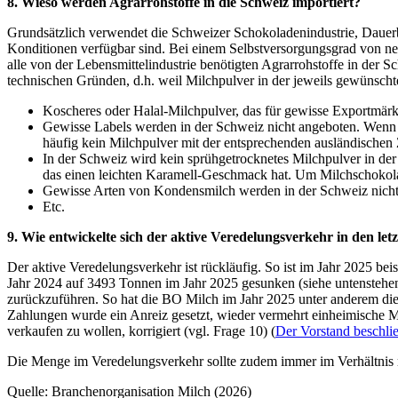
8. Wieso werden Agrarrohstoffe in die Schweiz importiert?
Grundsätzlich verwendet die Schweizer Schokoladenindustrie, Dauer
Konditionen verfügbar sind. Bei einem Selbstversorgungsgrad von ne
alle von der Lebensmittelindustrie benötigten Agrarrohstoffe in der 
technischen Gründen, d.h. weil Milchpulver in der jeweils gewünschte
Koscheres oder Halal-Milchpulver, das für gewisse Exportmärkte
Gewisse Labels werden in der Schweiz nicht angeboten. Wenn ei
häufig kein Milchpulver mit der entsprechenden ausländischen Z
In der Schweiz wird kein sprühgetrocknetes Milchpulver in der
das einen leichten Karamell-Geschmack hat. Um Milchschokol
Gewisse Arten von Kondensmilch werden in der Schweiz nicht 
Etc.
9. Wie entwickelte sich der aktive Veredelungsverkehr in den let
Der aktive Veredelungsverkehr ist rückläufig. So ist im Jahr 2025 b
Jahr 2024 auf 3493 Tonnen im Jahr 2025 gesunken (siehe untenstehe
zurückzuführen. So hat die BO Milch im Jahr 2025 unter anderem die 
Zahlungen wurde ein Anreiz gesetzt, wieder vermehrt einheimische M
verkaufen zu wollen, korrigiert (vgl. Frage 10) (
Der Vorstand beschlie
Die Menge im Veredelungsverkehr sollte zudem immer im Verhältnis 
Quelle: Branchenorganisation Milch (2026)