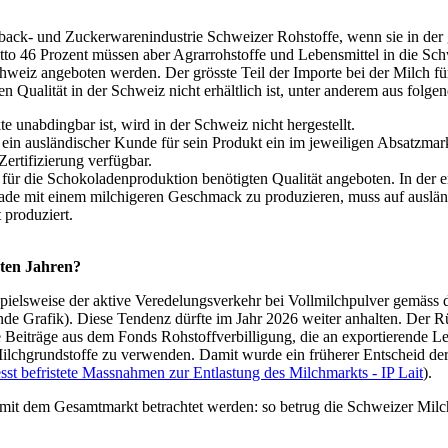
back- und Zuckerwarenindustrie Schweizer Rohstoffe, wenn sie in de
tto 46 Prozent müssen aber Agrarrohstoffe und Lebensmittel in die Sch
Schweiz angeboten werden. Der grösste Teil der Importe bei der Milch 
n Qualität in der Schweiz nicht erhältlich ist, unter anderem aus folg
 unabdingbar ist, wird in der Schweiz nicht hergestellt.
n ausländischer Kunde für sein Produkt ein im jeweiligen Absatzmarkt 
ertifizierung verfügbar.
 für die Schokoladenproduktion benötigten Qualität angeboten. In der e
ade mit einem milchigeren Geschmack zu produzieren, muss auf auslä
produziert.
zten Jahren?
eispielsweise der aktive Veredelungsverkehr bei Vollmilchpulver gemä
nde Grafik). Diese Tendenz dürfte im Jahr 2026 weiter anhalten. Der 
Beiträge aus dem Fonds Rohstoffverbilligung, die an exportierende Leb
ilchgrundstoffe zu verwenden. Damit wurde ein früherer Entscheid der
sst befristete Massnahmen zur Entlastung des Milchmarkts - IP Lait
).
mit dem Gesamtmarkt betrachtet werden: so betrug die Schweizer Mil