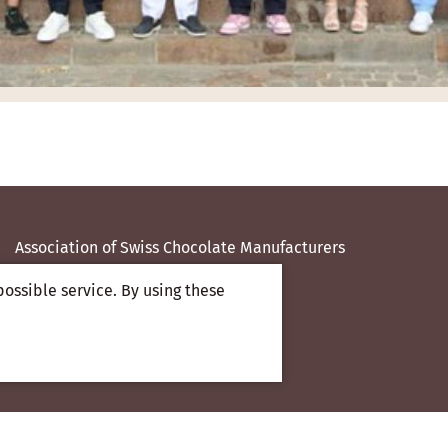
Association of Swiss Chocolate Manufacturers
Münzgraben 6
possible service. By using these
3011 Bern