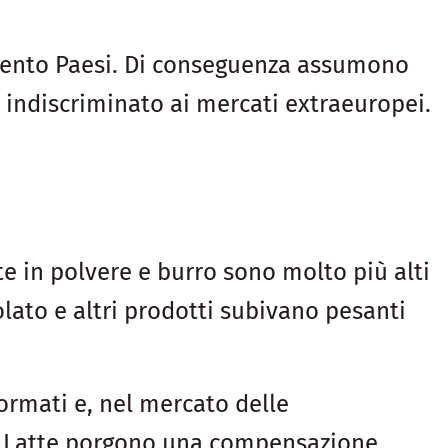
re cento Paesi. Di conseguenza assumono
 indiscriminato ai mercati extraeuropei.
te in polvere e burro sono molto più alti
olato e altri prodotti subivano pesanti
formati e, nel mercato delle
del Latte porgono una compensazione