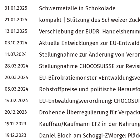
31.01.2025
Schwermetalle in Schokolade
21.01.2025
kompakt | Stützung des Schweizer Zuc
13.01.2025
Verschiebung der EUDR: Handelshemmni
03.10.2024
Aktuelle Entwicklungen zur EU-Entwal
11.07.2024
Stellungnahme zur Änderung von Vero
28.03.2024
Stellungnahme CHOCOSUISSE zur Revis
20.03.2024
EU-Bürokratiemonster «Entwaldungsv
05.03.2024
Rohstoffpreise und politische Herausf
14.02.2024
EU-Entwaldungsverordnung: CHOCOSUISS
20.12.2023
Drohende Überregulierung für Verpac
19.12.2023
Kauffrau/Kaufmann EFZ in der Nahrung
19.12.2023
Daniel Bloch am Schoggi-Z'Morge: Pläd