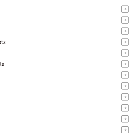
etz
le