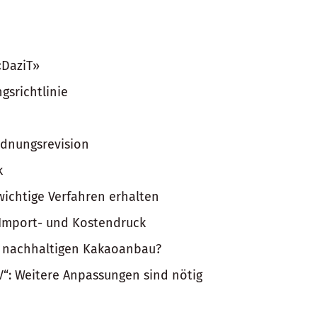
«DaziT»
gsrichtlinie
rdnungsrevision
k
 wichtige Verfahren erhalten
 Import- und Kostendruck
n nachhaltigen Kakaoanbau?
V“: Weitere Anpassungen sind nötig